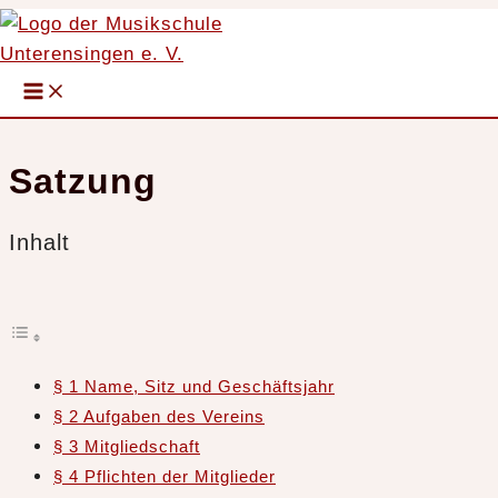
Zum
Inhalt
springen
Startseite
Über uns
Satzung
Main
Menu
Satzung
Inhalt
§ 1 Name, Sitz und Geschäftsjahr
§ 2 Aufgaben des Vereins
§ 3 Mitgliedschaft
§ 4 Pflichten der Mitglieder