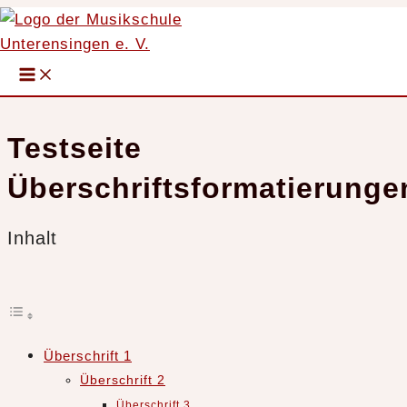
Zum
Inhalt
springen
Startseite
Testseite Überschriftsformatierungen
Main
Menu
Testseite
Überschriftsformatierunge
Inhalt
Überschrift 1
Überschrift 2
Überschrift 3